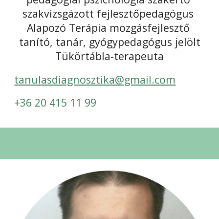
szakvizsgázott fejlesztőpedagógus
Alapozó Terápia mozgásfejlesztő
tanító, tanár, gyógypedagógus jelölt
Tükörtábla-terapeuta
tanulasdiagnosztika@gmail.com
+36 20 415 11 99