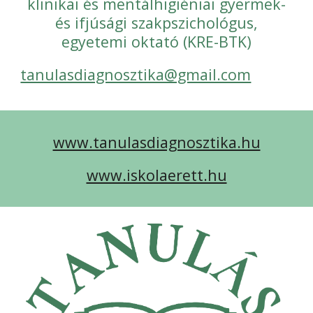
klinikai és mentálhigiéniai gyermek-
és ifjúsági szakpszichológus,
egyetemi oktató (KRE-BTK)
tanulasdiagnosztika@gmail.com
www.tanulasdiagnosztika.hu
www.iskolaerett.hu