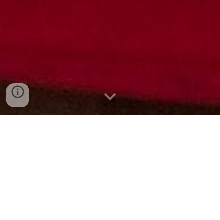
•
TANÁCSTALAN, HOGY
GYERMEKE ISKOLAÉRETT-E?
•
BIZONYTALAN ABBAN, HOGY
RENDELKEZIK-E MÁR AZ
ISKOLÁBA
LÉPÉSHEZ
SZÜKSÉGES